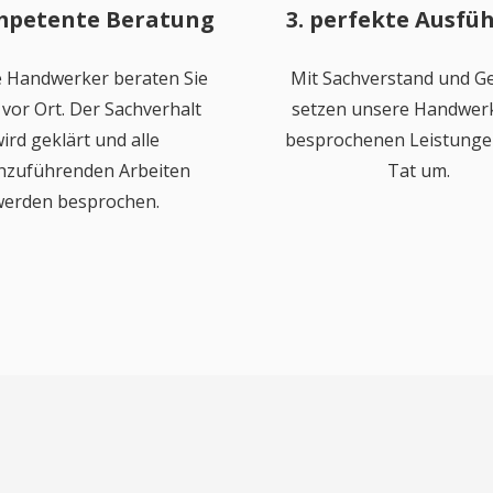
mpetente Beratung
3. perfekte Ausfü
 Handwerker beraten Sie
Mit Sachverstand und Ge
vor Ort. Der Sachverhalt
setzen unsere Handwerk
ird geklärt und alle
besprochenen Leistungen
hzuführenden Arbeiten
Tat um.
erden besprochen.