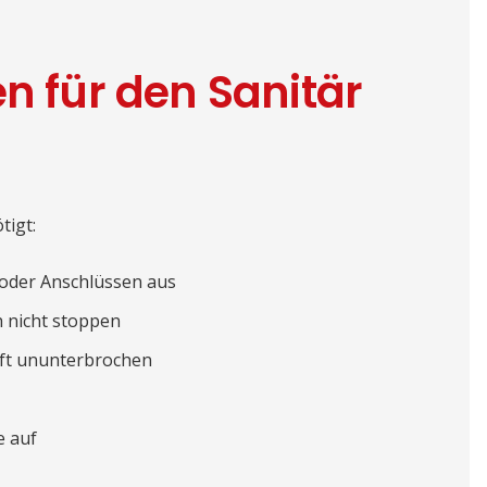
n für den Sanitär
g
tigt:
 oder Anschlüssen aus
h nicht stoppen
pft ununterbrochen
e auf